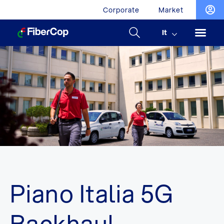
Corporate
Market
It
Piano Italia 5G
Backhaul