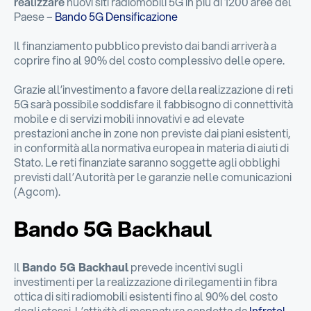
realizzare
nuovi siti radiomobili 5G in più di 1200 aree del
Paese –
Bando 5G Densificazione
Il finanziamento pubblico previsto dai bandi arriverà a
coprire fino al 90% del costo complessivo delle opere.
Grazie all’investimento a favore della realizzazione di reti
5G sarà possibile soddisfare il fabbisogno di connettività
mobile e di servizi mobili innovativi e ad elevate
prestazioni anche in zone non previste dai piani esistenti,
in conformità alla normativa europea in materia di aiuti di
Stato. Le reti finanziate saranno soggette agli obblighi
previsti dall’Autorità per le garanzie nelle comunicazioni
(Agcom).
Bando 5G Backhaul
Il
Bando 5G Backhaul
prevede incentivi sugli
investimenti per la realizzazione di rilegamenti in fibra
ottica di siti radiomobili esistenti fino al 90% del costo
degli stessi. L’attività di mappatura condotta da
Infratel