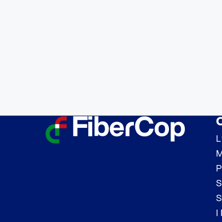
L
M
P
S
S
I