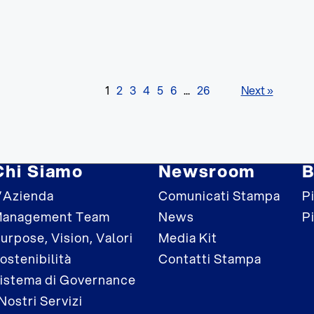
1
2
3
4
5
6
...
26
Next »
Chi Siamo
Newsroom
B
’Azienda
Comunicati Stampa
Pi
anagement Team
News
P
urpose, Vision, Valori
Media Kit
ostenibilità
Contatti Stampa
istema di Governance
 Nostri Servizi