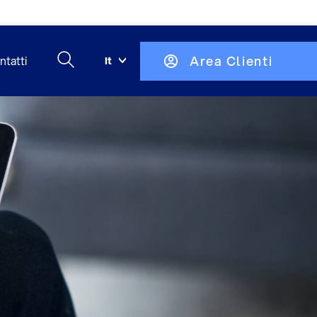
Area Clienti
ntatti
It