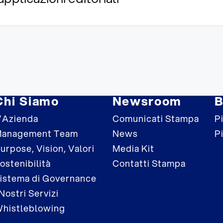
Chi Siamo
Newsroom
B
’Azienda
Comunicati Stampa
Pi
anagement Team
News
P
urpose, Vision, Valori
Media Kit
ostenibilità
Contatti Stampa
istema di Governance
 Nostri Servizi
histleblowing