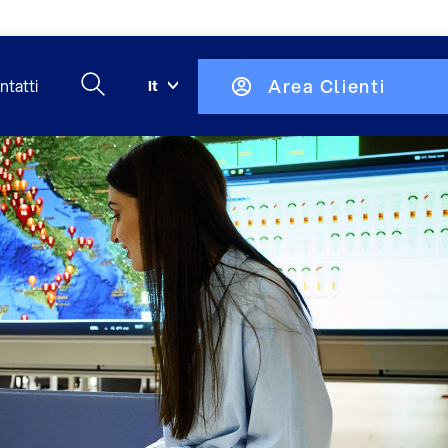
Area Clienti
ntatti
It