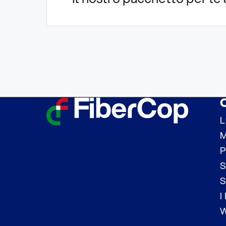
L
M
P
S
S
I
W